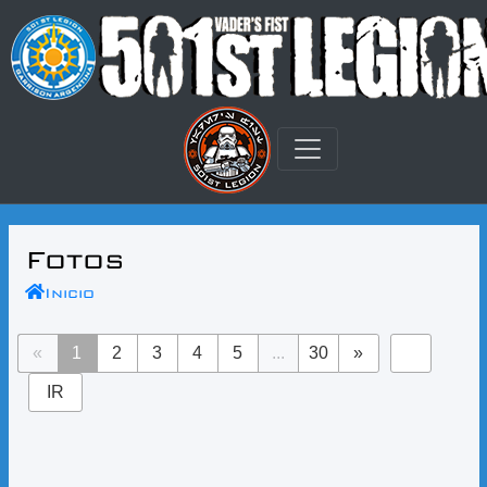
Fotos
Inicio
«
1
2
3
4
5
...
30
»